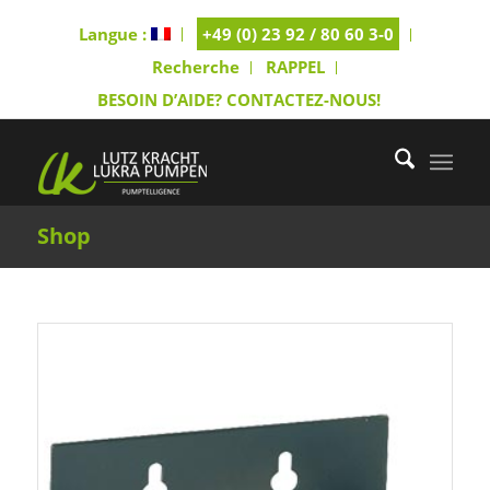
Langue :
+49 (0) 23 92 / 80 60 3-0
Recherche
RAPPEL
BESOIN D’AIDE? CONTACTEZ-NOUS!
Shop